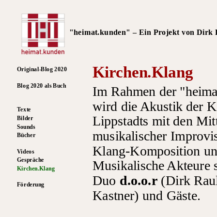
"heimat.kunden" – Ein Projekt von Dirk R
Kirchen.Klang
Original-Blog 2020
Blog 2020 als Buch
Im Rahmen der "heima
wird die Akustik der K
Texte
Lippstadts mit den Mit
Bilder
Sounds
musikalischer Improvi
Bücher
Klang-Komposition unt
Videos
Gespräche
Musikalische Akteure 
Kirchen.Klang
Duo
d.o.o.r
(Dirk Rau
Förderung
Kastner) und Gäste.