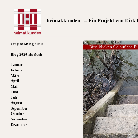
"heimat.kunden" – Ein Projekt von Dirk R
Original-Blog 2020
Bitte klicken Sie auf das Bi
Blog 2020 als Buch
Januar
Februar
März
April
Mai
Juni
Juli
August
September
Oktober
November
Dezember