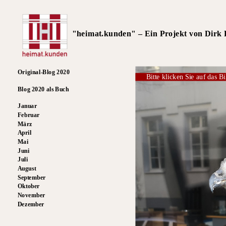
"heimat.kunden" – Ein Projekt von Dirk R
Original-Blog 2020
Bitte klicken Sie auf das Bi
Blog 2020 als Buch
Januar
Februar
März
April
Mai
Juni
Juli
August
September
Oktober
November
Dezember