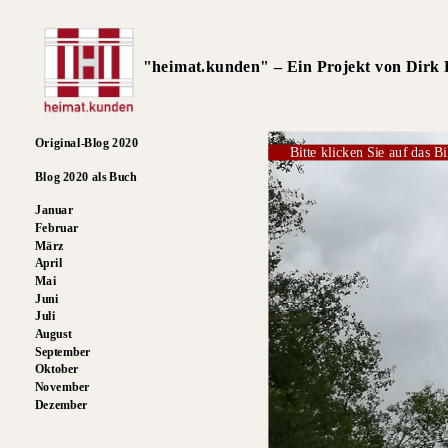
"heimat.kunden" – Ein Projekt von Dirk R
Original-Blog 2020
Bitte klicken Sie auf das Bi
Blog 2020 als Buch
Januar
Februar
März
April
Mai
Juni
Juli
August
September
Oktober
November
Dezember