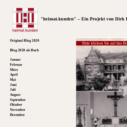
"heimat.kunden" – Ein Projekt von Dirk R
Original-Blog 2020
Bitte klicken Sie auf das Bi
Blog 2020 als Buch
Januar
Februar
März
April
Mai
Juni
Juli
August
September
Oktober
November
Dezember