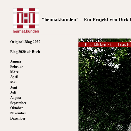
"heimat.kunden" – Ein Projekt von Dirk R
Original-Blog 2020
Bitte klicken Sie auf das Bi
Blog 2020 als Buch
Januar
Februar
März
April
Mai
Juni
Juli
August
September
Oktober
November
Dezember