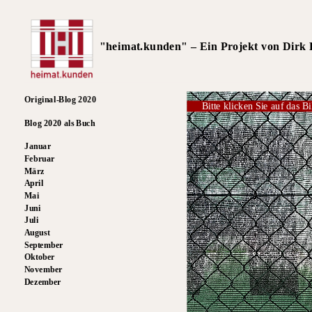
"heimat.kunden" – Ein Projekt von Dirk R
Original-Blog 2020
Bitte klicken Sie auf das Bi
Blog 2020 als Buch
Januar
Februar
März
April
Mai
Juni
Juli
August
September
Oktober
November
Dezember